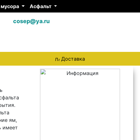
 мусора
Асфальт
cosep@ya.ru
141401, Дмитровский
район, д. Митькино
Доставка
ь
сфальта
рытия.
льта
ние ям,
ь имеет