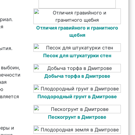
риал.
ся
Отличия гравийного и гранитного
щебня
а
ытия.
Песок для штукатурки стен
 выбоин,
вечности
Добыча торфа в Дмитрове
чая
ию
является
Плодородный грунт в Дмитрове
Пескогрунт в Дмитрове
меры и